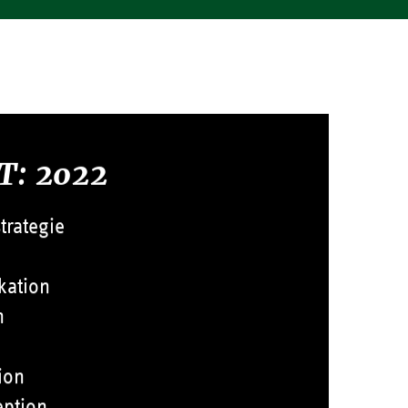
T: 2022
rategie
kation
h
ion
eption