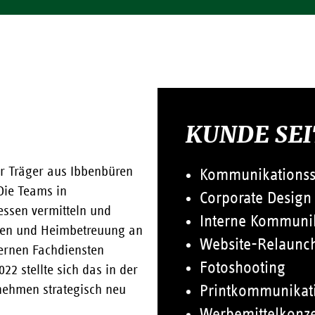
KUNDE SEI
ier Träger aus Ibbenbüren
Kommunikationsst
 Die Teams in
Corporate Design
ssen vermitteln und
Interne Kommuni
pen und Heimbetreuung an
Website-Relaunc
ernen Fachdiensten
Fotoshooting
22 stellte sich das in der
nehmen strategisch neu
Printkommunikat
Werbemittelkonz