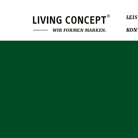
LEI
KON
W
I
R
F
O
R
M
E
N
M
A
R
K
E
N
.