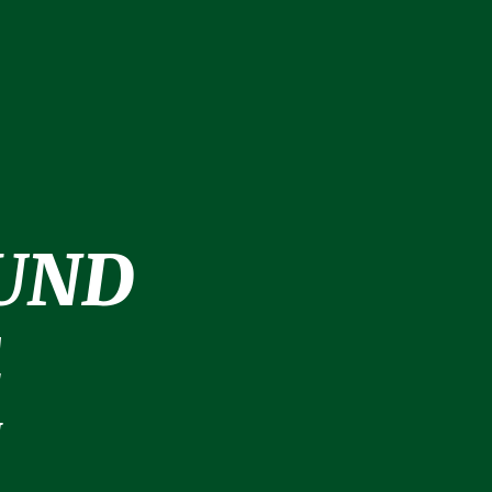
 UND
E
N