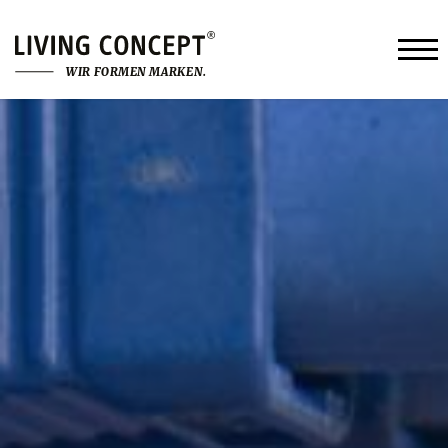
W
I
R
F
O
R
M
E
N
M
A
R
K
E
N
.