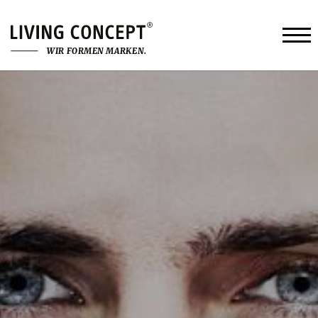
W
I
R
F
O
R
M
E
N
M
A
R
K
E
N
.