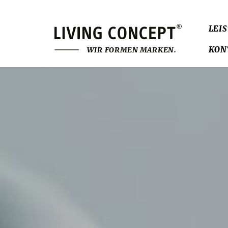
LEI
KON
W
I
R
F
O
R
M
E
N
M
A
R
K
E
N
.